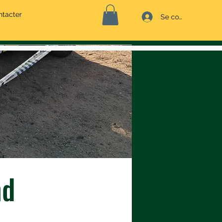
ntacter
Se connecter
nd