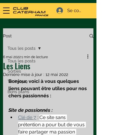
Se connecter
Post
Tous les posts
6 mai 2022
1 min de lecture
Tous les posts
Les Liens
Sorties
Dernière mise à jour :
12 mai 2022
Bonjour, voici à vous quelques 
Technique
liens pouvant être utiles pour nos 
Bons plans
chers passionnés :
Site de passionnés :
Clé de 7
 : 
Ce site sans 
prétention a pour but de vous 
faire partager ma passion 