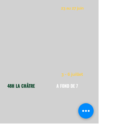
23 au 27 juin
3 - 6 juillet
48H LA CHÂTRE
A FOND DE 7
20 et 21
septembre
9 et 10 août